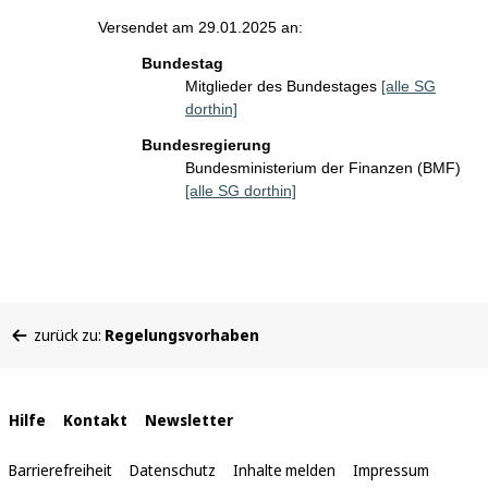
Versendet am 29.01.2025 an:
Bundestag
Mitglieder des Bundestages
[alle SG
dorthin]
Bundesregierung
Bundesministerium der Finanzen (BMF)
[alle SG dorthin]
Sie
zurück zu:
Regelungsvorhaben
befinden
sich
hier:
Interne
Hilfe
Kontakt
Newsletter
Links
Barrierefreiheit
Datenschutz
Inhalte melden
Impressum