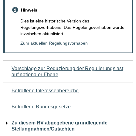
Hinweis
Dies ist eine historische Version des
Regelungsvorhabens. Das Regelungsvorhaben wurde
inzwischen aktualisiert.
Zum aktuellen Regelungsvorhaben
Navigation
Vorschläge zur Reduzierung der Regulierungslast
auf nationaler Ebene
für
den
Betroffene Interessenbereiche
Seiteninhalt
Betroffene Bundesgesetze
Zu diesem RV abgegebene grundlegende
Stellungnahmen/Gutachten