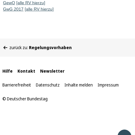
GewO
[alle RV hierzu]
GwG 2017
[alle RV hierzu]
Sie
zurück zu:
Regelungsvorhaben
befinden
sich
hier:
Interne
Hilfe
Kontakt
Newsletter
Links
Barrierefreiheit
Datenschutz
Inhalte melden
Impressum
© Deutscher Bundestag