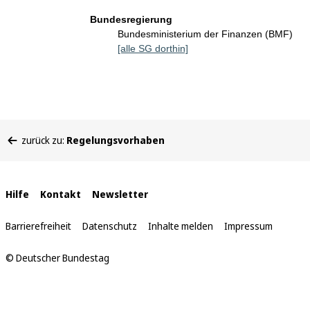
Bundesregierung
Bundesministerium der Finanzen (BMF)
[alle SG dorthin]
Sie
zurück zu:
Regelungsvorhaben
befinden
sich
hier:
Interne
Hilfe
Kontakt
Newsletter
Links
Barrierefreiheit
Datenschutz
Inhalte melden
Impressum
© Deutscher Bundestag