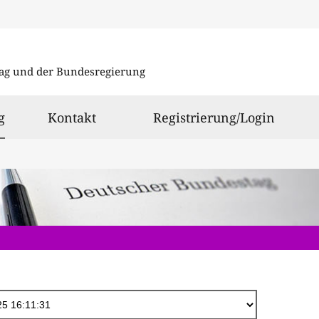
Direkt
zum
ag und der Bundesregierung
Inhalt
ausgewählt
g
Kontakt
Registrierung/Login