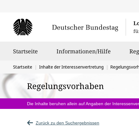
L
fü
Hauptnavigation
Startseite
Informationen/Hilfe
Reg
Sie
Startseite
Inhalte der Interessenvertretung
Regelungsvor
befinden
Regelungsvorhaben
sich
hier:
Die Inhalte beruhen allein auf Angaben der Interessenver
Zurück zu den Suchergebnissen