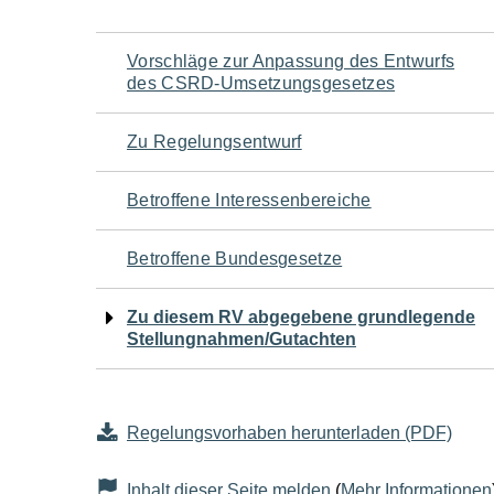
Navigation
Vorschläge zur Anpassung des Entwurfs
des CSRD-Umsetzungsgesetzes
für
Zu Regelungsentwurf
den
Betroffene Interessenbereiche
Seiteninhalt
Betroffene Bundesgesetze
Zu diesem RV abgegebene grundlegende
Stellungnahmen/Gutachten
Regelungsvorhaben herunterladen (PDF)
Inhalt dieser Seite melden
(
Mehr Informationen