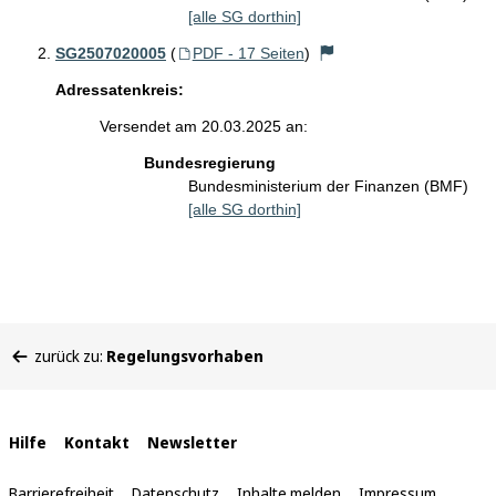
[alle SG dorthin]
SG2507020005
(
PDF - 17 Seiten
)
Adressatenkreis:
Versendet am 20.03.2025 an:
Bundesregierung
Bundesministerium der Finanzen (BMF)
[alle SG dorthin]
Sie
zurück zu:
Regelungsvorhaben
befinden
sich
hier:
Interne
Hilfe
Kontakt
Newsletter
Links
Barrierefreiheit
Datenschutz
Inhalte melden
Impressum