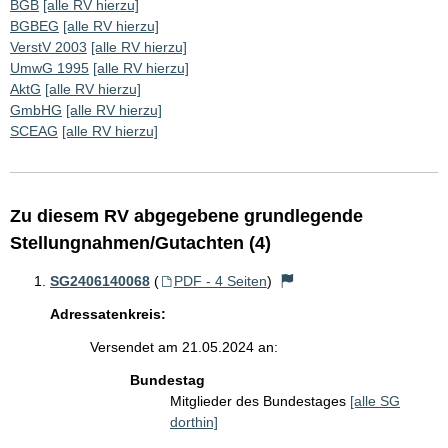
BGB
[alle RV hierzu]
BGBEG
[alle RV hierzu]
VerstV 2003
[alle RV hierzu]
UmwG 1995
[alle RV hierzu]
AktG
[alle RV hierzu]
GmbHG
[alle RV hierzu]
SCEAG
[alle RV hierzu]
Zu diesem RV abgegebene grundlegende
Stellungnahmen/Gutachten (4)
SG2406140068
(
PDF - 4 Seiten
)
Adressatenkreis:
Versendet am 21.05.2024 an:
Bundestag
Mitglieder des Bundestages
[alle SG
dorthin]