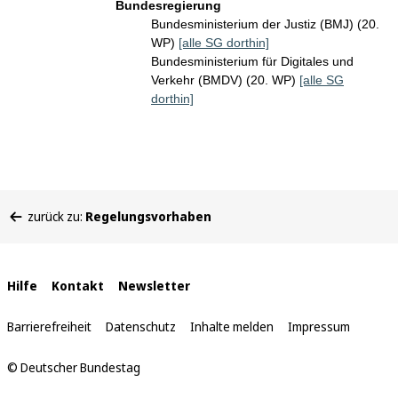
Bundesregierung
Bundesministerium der Justiz (BMJ) (20.
WP)
[alle SG dorthin]
Bundesministerium für Digitales und
Verkehr (BMDV) (20. WP)
[alle SG
dorthin]
Sie
zurück zu:
Regelungsvorhaben
befinden
sich
hier:
Interne
Hilfe
Kontakt
Newsletter
Links
Barrierefreiheit
Datenschutz
Inhalte melden
Impressum
© Deutscher Bundestag