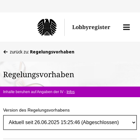
Direk
zum
Men
Lobbyregister
Inhal
öffne
Sie
zurück zu:
Regelungsvorhaben
befinden
sich
Regelungsvorhaben
hier:
Inhalte beruhen auf Angaben der IV -
Infos
Version des Regelungsvorhabens