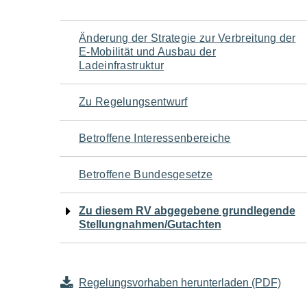
Navigation
Änderung der Strategie zur Verbreitung der
E-Mobilität und Ausbau der
für
Ladeinfrastruktur
den
Zu Regelungsentwurf
Seiteninhalt
Betroffene Interessenbereiche
Betroffene Bundesgesetze
Zu diesem RV abgegebene grundlegende
Stellungnahmen/Gutachten
Regelungsvorhaben herunterladen (PDF)