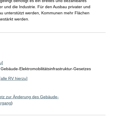
gelingt benötigt es ein breites und bezahlbares
 und die Industrie. Für den Ausbau privater und
sbau unterstützt werden, Kommunen mehr Flächen
estärkt werden.
u]
Gebäude-Elektromobilitätsinfrastruktur-Gesetzes
[alle RV hierzu]
tz zur Änderung des Gebäude-
organg
)