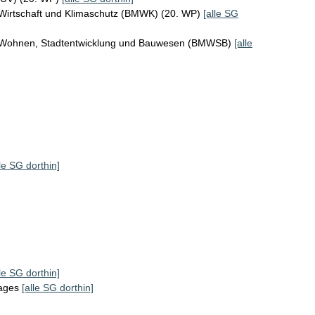
 Wirtschaft und Klimaschutz (BMWK) (20. WP)
[alle SG
r Wohnen, Stadtentwicklung und Bauwesen (BMWSB)
[alle
lle SG dorthin]
lle SG dorthin]
tages
[alle SG dorthin]