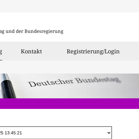
Direkt
zum
ag und der Bundesregierung
Inhalt
ausgewählt
g
Kontakt
Registrierung/Login