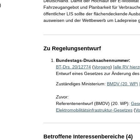
Deutschland. Damit der Hochlauf der E-Mobilität 
)
Fahrzeugangebot und Planbarkeit für Verbraucher
öffentlicher LIS sollte der flächendeckende Au
ausweisen und der Wettbewerb um Ladepreise g
Zu Regelungsentwurf
Bundestags-Drucksachennummer:
BT-Drs. 20/12774
(
Vorgang
)
[alle RV hierz
Entwurf eines Gesetzes zur Änderung des 
Zuständiges Ministerium:
BMDV (20. WP)
Zuvor:
Referentenentwurf (BMDV) (20. WP):
Gese
Elektromobilitätsinfrastruktur-Gesetzes
(
V
Betroffene Interessenbereiche (4)