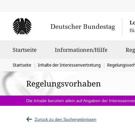
L
fü
Hauptnavigation
Startseite
Informationen/Hilfe
Reg
Sie
Startseite
Inhalte der Interessenvertretung
Regelungsvor
befinden
Regelungsvorhaben
sich
hier:
Die Inhalte beruhen allein auf Angaben der Interessenver
Zurück zu den Suchergebnissen