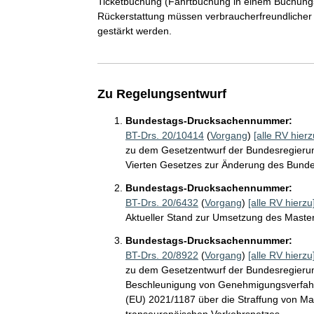
Ticketbuchung (Fahrtbuchung in einem Buchungssc
Rückerstattung müssen verbraucherfreundlicher 
gestärkt werden.
Zu Regelungsentwurf
Bundestags-Drucksachennummer:
BT-Drs. 20/10414
(
Vorgang
)
[alle RV hierz
zu dem Gesetzentwurf der Bundesregierun
Vierten Gesetzes zur Änderung des Bun
Bundestags-Drucksachennummer:
BT-Drs. 20/6432
(
Vorgang
)
[alle RV hierzu
Aktueller Stand zur Umsetzung des Maste
Bundestags-Drucksachennummer:
BT-Drs. 20/8922
(
Vorgang
)
[alle RV hierzu
zu dem Gesetzentwurf der Bundesregierun
Beschleunigung von Genehmigungsverfahre
(EU) 2021/1187 über die Straffung von M
transeuropäischen Verkehrsnetzes