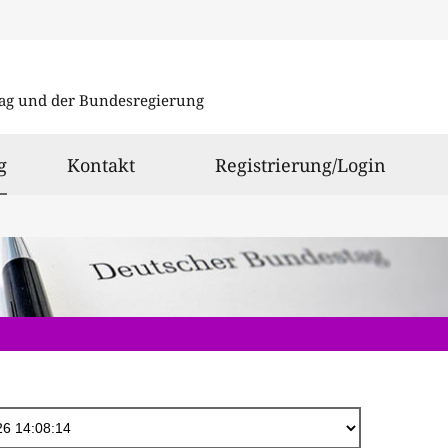
Direkt
zum
ag und der Bundesregierung
Inhalt
ausgewählt
g
Kontakt
Registrierung/Login