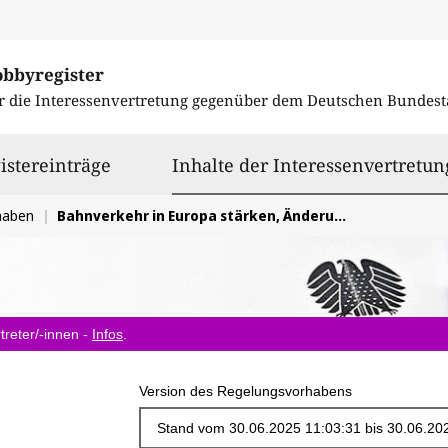
obbyregister
r die Interessenvertretung gegenüber dem
Deutschen Bundest
istereinträge
Inhalte der Interessenvertretun
haben
Bahnverkehr in Europa stärken, Änderung der Verordnung (EU) 2021/1153 und (EU) Nr. 913/2010
treter/-innen -
Infos
.
Version des Regelungsvorhabens