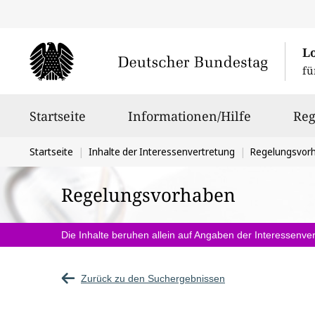
L
fü
Hauptnavigation
Startseite
Informationen/Hilfe
Reg
Sie
Startseite
Inhalte der Interessenvertretung
Regelungsvor
befinden
Regelungsvorhaben
sich
hier:
Die Inhalte beruhen allein auf Angaben der Interessenver
Zurück zu den Suchergebnissen