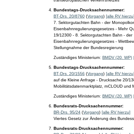
Bundestags-Drucksachennummer:
BT-Drs. 20/8760
(
Vorgang
)
[alle RV hierzu
7. Sektorgutachten Bahn - der Monopolk
Eisenbahnregulierungsgesetzes - Mehr Qu
19/12300 - 8. Sektorgutachten Bahn - de
Eisenbahnregulierungsgesetzes - Wettbewe
Stellungnahme der Bundesregierung
Zuständiges Ministerium:
BMDV (20. WP)
Bundestags-Drucksachennummer:
BT-Drs. 20/1556
(
Vorgang
)
[alle RV hierzu
auf die Kleine Anfrage - Drucksache 20/138
Mobilitätsdatenmarktplatz, mCLOUD und M
Zuständiges Ministerium:
BMDV (20. WP)
Bundesrats-Drucksachennummer:
BR-Drs. 95/24
(
Vorgang
)
[alle RV hierzu]
Viertes Gesetz zur Änderung des Bunde
Bundesrats-Drucksachennummer: