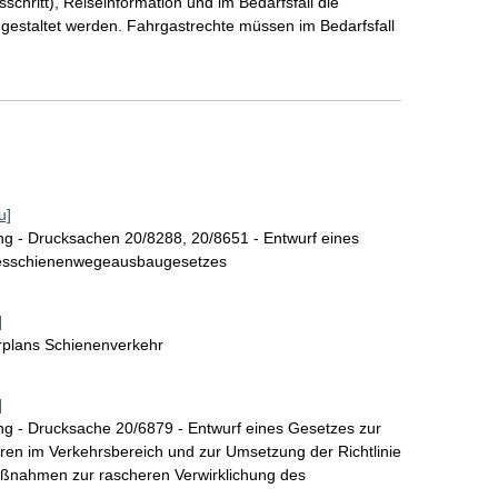
hritt), Reiseinformation und im Bedarfsfall die
gestaltet werden. Fahrgastrechte müssen im Bedarfsfall
u]
g - Drucksachen 20/8288, 20/8651 - Entwurf eines
desschienenwegeausbaugesetzes
]
rplans Schienenverkehr
]
g - Drucksache 20/6879 - Entwurf eines Gesetzes zur
n im Verkehrsbereich und zur Umsetzung der Richtlinie
aßnahmen zur rascheren Verwirklichung des