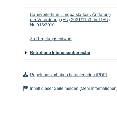
Navigation
Bahnverkehr in Europa stärken, Änderung
der Verordnung (EU) 2021/1153 und (EU)
für
Nr. 913/2010
den
Zu Regelungsentwurf
Seiteninhalt
Betroffene Interessenbereiche
Regelungsvorhaben herunterladen (PDF)
Inhalt dieser Seite melden
(
Mehr Informationen