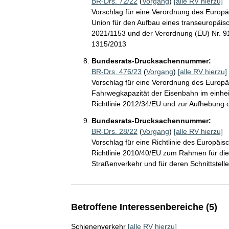
BR-Drs. 72/22
(
Vorgang
)
[alle RV hierzu]
Vorschlag für eine Verordnung des Europä
Union für den Aufbau eines transeuropäi
2021/1153 und der Verordnung (EU) Nr. 9
1315/2013
Bundesrats-Drucksachennummer:
BR-Drs. 476/23
(
Vorgang
)
[alle RV hierzu]
Vorschlag für eine Verordnung des Europ
Fahrwegkapazität der Eisenbahn im einhe
Richtlinie 2012/34/EU und zur Aufhebung 
Bundesrats-Drucksachennummer:
BR-Drs. 28/22
(
Vorgang
)
[alle RV hierzu]
Vorschlag für eine Richtlinie des Europä
Richtlinie 2010/40/EU zum Rahmen für die 
Straßenverkehr und für deren Schnittstell
Betroffene Interessenbereiche (5)
Schienenverkehr
[alle RV hierzu]