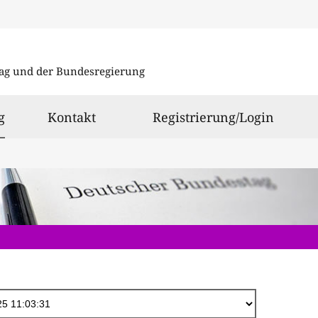
Direkt
zum
ag und der Bundesregierung
Inhalt
ausgewählt
g
Kontakt
Registrierung/Login