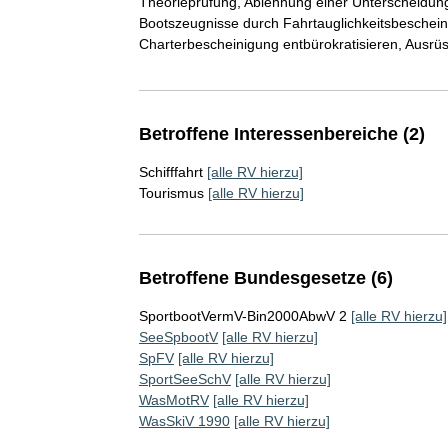
Theorieprüfung, Ablehnung einer Unterscheidung
Bootszeugnisse durch Fahrtauglichkeitsbeschein
Charterbescheinigung entbürokratisieren, Ausrü
Betroffene Interessenbereiche (2)
Schifffahrt
[alle RV hierzu]
Tourismus
[alle RV hierzu]
Betroffene Bundesgesetze (6)
SportbootVermV-Bin2000AbwV 2
[alle RV hierzu]
SeeSpbootV
[alle RV hierzu]
SpFV
[alle RV hierzu]
SportSeeSchV
[alle RV hierzu]
WasMotRV
[alle RV hierzu]
WasSkiV 1990
[alle RV hierzu]