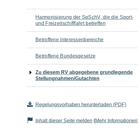
Navigation
Harmonisierung der SpSchV, die die Sport-
und Freizeitschifffahrt betreffen
für
Betroffene Interessenbereiche
den
Betroffene Bundesgesetze
Seiteninhalt
Zu diesem RV abgegebene grundlegende
Stellungnahmen/Gutachten
Regelungsvorhaben herunterladen (PDF)
Inhalt dieser Seite melden
(
Mehr Informationen