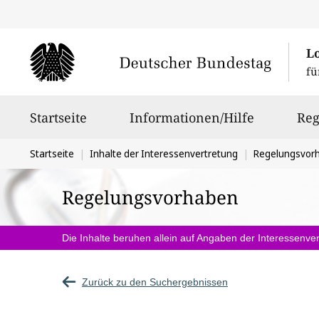
L
fü
Hauptnavigation
Startseite
Informationen/Hilfe
Reg
Sie
Startseite
Inhalte der Interessenvertretung
Regelungsvor
befinden
Regelungsvorhaben
sich
hier:
Die Inhalte beruhen allein auf Angaben der Interessenver
Zurück zu den Suchergebnissen