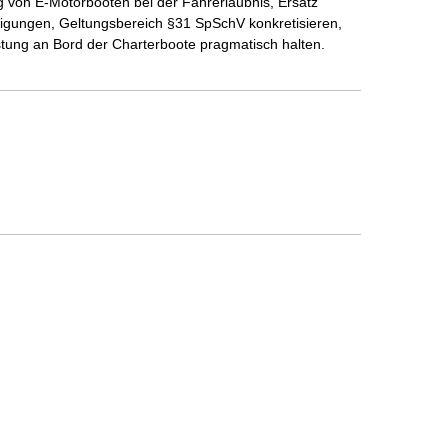
 von E-Motorbooten bei der Fahrerlaubnis, Ersatz
igungen, Geltungsbereich §31 SpSchV konkretisieren,
stung an Bord der Charterboote pragmatisch halten.