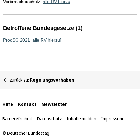
Verbraucherschutz
[alle RV hierzu]
Betroffene Bundesgesetze (1)
ProdSG 2021
[alle RV hierzu]
Sie
zurück zu:
Regelungsvorhaben
befinden
sich
hier:
Interne
Hilfe
Kontakt
Newsletter
Links
Barrierefreiheit
Datenschutz
Inhalte melden
Impressum
© Deutscher Bundestag