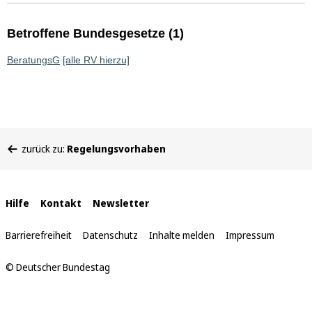
Betroffene Bundesgesetze (1)
BeratungsG
[alle RV hierzu]
Sie
zurück zu:
Regelungsvorhaben
befinden
sich
hier:
Interne
Hilfe
Kontakt
Newsletter
Links
Barrierefreiheit
Datenschutz
Inhalte melden
Impressum
© Deutscher Bundestag