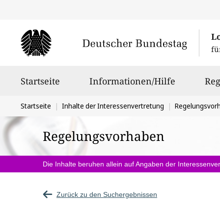
L
fü
Hauptnavigation
Startseite
Informationen/Hilfe
Reg
Sie
Startseite
Inhalte der Interessenvertretung
Regelungsvor
befinden
Regelungsvorhaben
sich
hier:
Die Inhalte beruhen allein auf Angaben der Interessenver
Zurück zu den Suchergebnissen