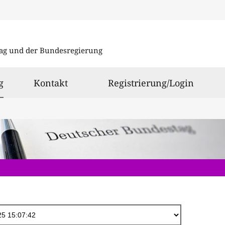
Direkt
zum
ag und der Bundesregierung
Inhalt
ausgewählt
g
Kontakt
Registrierung/Login