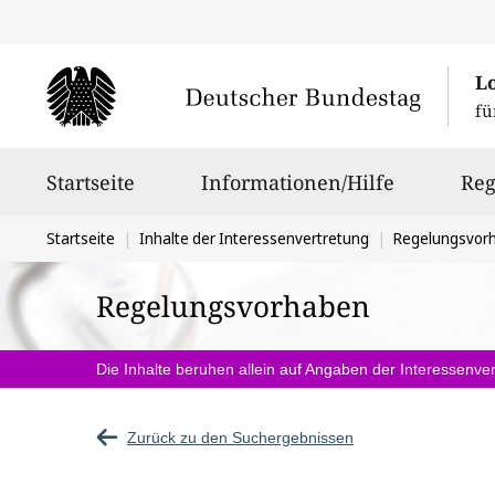
L
fü
Hauptnavigation
Startseite
Informationen/Hilfe
Reg
Sie
Startseite
Inhalte der Interessenvertretung
Regelungsvor
befinden
Regelungsvorhaben
sich
hier:
Die Inhalte beruhen allein auf Angaben der Interessenver
Zurück zu den Suchergebnissen