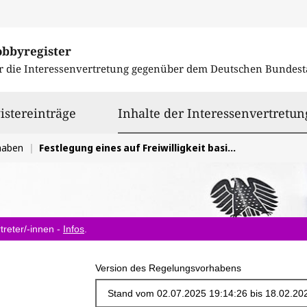
obbyregister
r die Interessenvertretung gegenüber dem
Deutschen Bundest
istereinträge
Inhalte der Interessenvertretun
haben
Festlegung eines auf Freiwilligkeit basierenden Ansatzes in der geplanten Durchführungsverordnung zu § 26 TDDDG
treter/-innen -
Infos
.
Version des Regelungsvorhabens