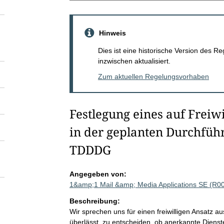
Hinweis
Dies ist eine historische Version des
inzwischen aktualisiert.
Zum aktuellen Regelungsvorhaben
Festlegung eines auf Freiw
in der geplanten Durchfüh
TDDDG
Angegeben von:
1&amp;1 Mail &amp; Media Applications SE (R0
Beschreibung:
Wir sprechen uns für einen freiwilligen Ansatz a
überlässt, zu entscheiden, ob anerkannte Diens