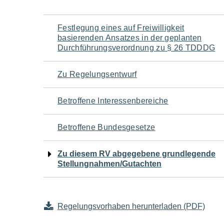
Navigation
Festlegung eines auf Freiwilligkeit
basierenden Ansatzes in der geplanten
für
Durchführungsverordnung zu § 26 TDDDG
den
Zu Regelungsentwurf
Seiteninhalt
Betroffene Interessenbereiche
Betroffene Bundesgesetze
Zu diesem RV abgegebene grundlegende
Stellungnahmen/Gutachten
Regelungsvorhaben herunterladen (PDF)