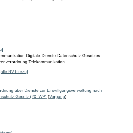
u]
ommunikation-Digitale-Dienste-Datenschutz-Gesetzes
renverordnung Telekommunikation
[alle RV hierzu]
rdnung über Dienste zur Einwilligungsverwaltung nach
nschutz-Gesetz (20. WP)
(
Vorgang
)
hierzu]