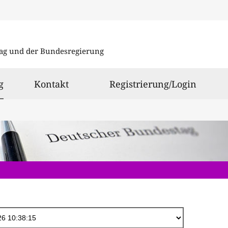
Direkt
zum
ag und der Bundesregierung
Inhalt
ausgewählt
g
Kontakt
Registrierung/Login