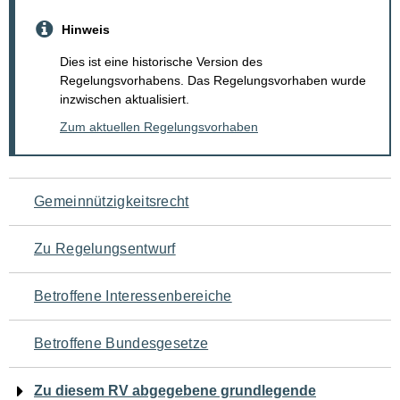
Hinweis
Dies ist eine historische Version des
Regelungsvorhabens. Das Regelungsvorhaben wurde
inzwischen aktualisiert.
Zum aktuellen Regelungsvorhaben
Navigation
Gemeinnützigkeitsrecht
für
Zu Regelungsentwurf
den
Betroffene Interessenbereiche
Seiteninhalt
Betroffene Bundesgesetze
Zu diesem RV abgegebene grundlegende