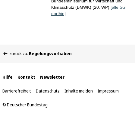
Bundesministerium für Wirtschaft und
Klimaschutz (BMWK) (20. WP)
[alle SG
dorthin]
Sie
zurück zu:
Regelungsvorhaben
befinden
sich
hier:
Interne
Hilfe
Kontakt
Newsletter
Links
Barrierefreiheit
Datenschutz
Inhalte melden
Impressum
© Deutscher Bundestag