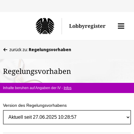
Direk
zum
Men
Lobbyregister
Inhal
öffne
Sie
zurück zu:
Regelungsvorhaben
befinden
sich
Regelungsvorhaben
hier:
Inhalte beruhen auf Angaben der IV -
Infos
Version des Regelungsvorhabens