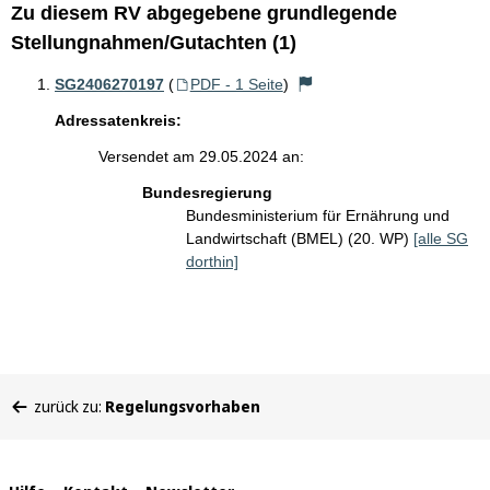
Zu diesem RV abgegebene grundlegende
Stellungnahmen/Gutachten (1)
SG2406270197
(
PDF - 1 Seite
)
Adressatenkreis:
Versendet am 29.05.2024 an:
Bundesregierung
Bundesministerium für Ernährung und
Landwirtschaft (BMEL) (20. WP)
[alle SG
dorthin]
Sie
zurück zu:
Regelungsvorhaben
befinden
sich
hier: