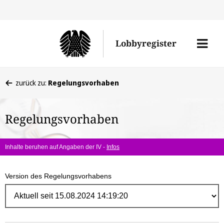
Direk
zum
Men
Lobbyregister
Inhal
öffne
Sie
zurück zu:
Regelungsvorhaben
befinden
sich
Regelungsvorhaben
hier:
Inhalte beruhen auf Angaben der IV -
Infos
Version des Regelungsvorhabens