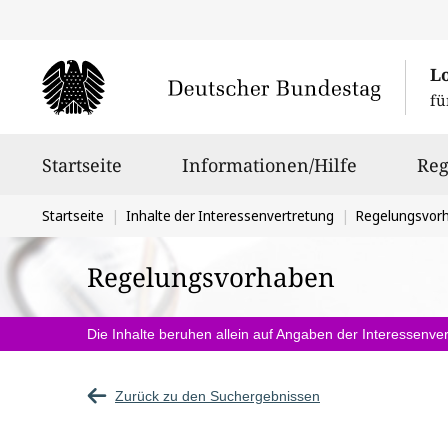
L
fü
Hauptnavigation
Startseite
Informationen/Hilfe
Reg
Sie
Startseite
Inhalte der Interessenvertretung
Regelungsvor
befinden
Regelungsvorhaben
sich
hier:
Die Inhalte beruhen allein auf Angaben der Interessenver
Zurück zu den Suchergebnissen