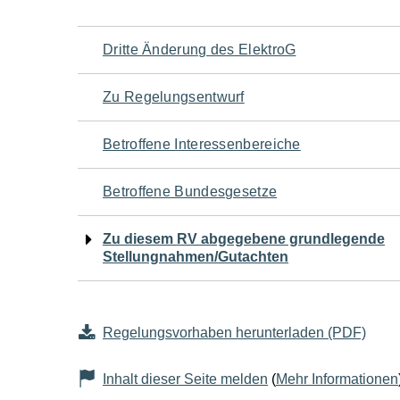
Navigation
Dritte Änderung des ElektroG
für
Zu Regelungsentwurf
den
Betroffene Interessenbereiche
Seiteninhalt
Betroffene Bundesgesetze
Zu diesem RV abgegebene grundlegende
Stellungnahmen/Gutachten
Regelungsvorhaben herunterladen (PDF)
Inhalt dieser Seite melden
(
Mehr Informationen