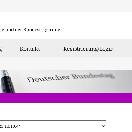
Direkt
zum
ag und der Bundesregierung
Inhalt
ausgewählt
g
Kontakt
Registrierung/Login