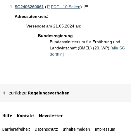
SG2406260061
(
PDF - 10 Seiten
)
Adressatenkreis:
Versendet am 21.05.2024 an:
Bundesregierung
Bundesministerium für Ernährung und
Landwirtschaft (BMEL) (20. WP)
[alle SG
dorthin]
Sie
zurück zu:
Regelungsvorhaben
befinden
sich
hier:
Interne
Hilfe
Kontakt
Newsletter
Links
Barrierefreiheit
Datenschutz
Inhalte melden
Impressum