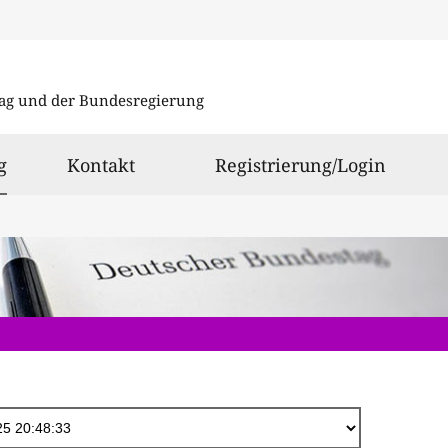
Direkt
zum
ag und der Bundesregierung
Inhalt
ausgewählt
g
Kontakt
Registrierung/Login