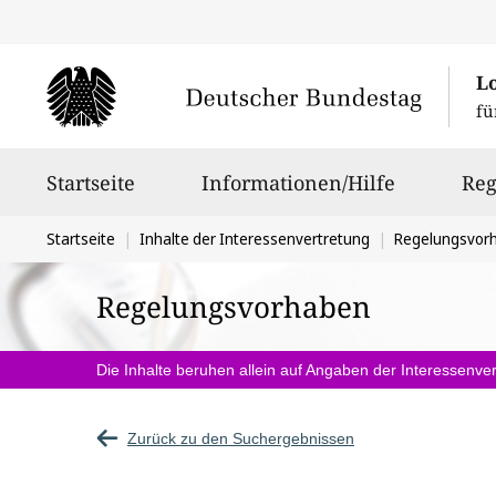
L
fü
Hauptnavigation
Startseite
Informationen/Hilfe
Reg
Sie
Startseite
Inhalte der Interessenvertretung
Regelungsvor
befinden
Regelungsvorhaben
sich
hier:
Die Inhalte beruhen allein auf Angaben der Interessenver
Zurück zu den Suchergebnissen