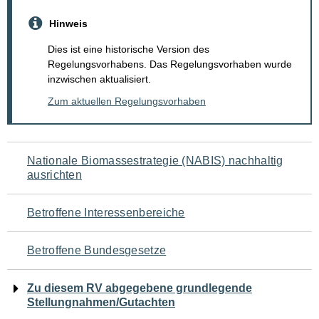
Hinweis
Dies ist eine historische Version des
Regelungsvorhabens. Das Regelungsvorhaben wurde
inzwischen aktualisiert.
Zum aktuellen Regelungsvorhaben
Navigation
Nationale Biomassestrategie (NABIS) nachhaltig
ausrichten
für
den
Betroffene Interessenbereiche
Seiteninhalt
Betroffene Bundesgesetze
Zu diesem RV abgegebene grundlegende
Stellungnahmen/Gutachten