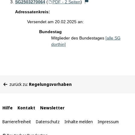
SG2503270064
(
PDF - 2 Seiten
)
Adressatenkreis:
Versendet am 20.02.2025 an:
Bundestag
Mitglieder des Bundestages
[alle SG
dorthin]
Sie
zurück zu:
Regelungsvorhaben
befinden
sich
hier:
Interne
Hilfe
Kontakt
Newsletter
Links
Barrierefreiheit
Datenschutz
Inhalte melden
Impressum