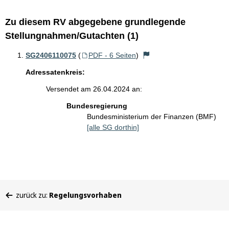
Zu diesem RV abgegebene grundlegende
Stellungnahmen/Gutachten (1)
SG2406110075
(
PDF - 6 Seiten
)
Adressatenkreis:
Versendet am 26.04.2024 an:
Bundesregierung
Bundesministerium der Finanzen (BMF)
[alle SG dorthin]
Sie
zurück zu:
Regelungsvorhaben
befinden
sich
hier: