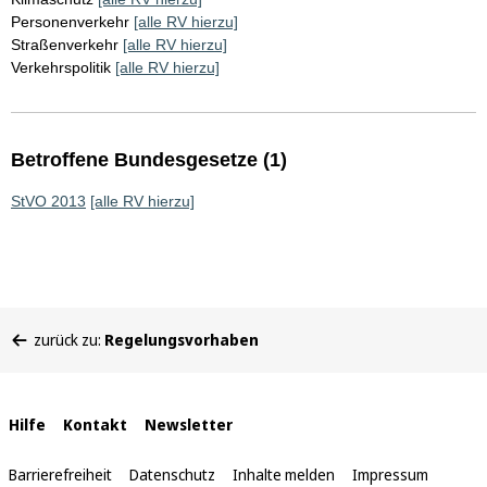
Personenverkehr
[alle RV hierzu]
Straßenverkehr
[alle RV hierzu]
Verkehrspolitik
[alle RV hierzu]
Betroffene Bundesgesetze (1)
StVO 2013
[alle RV hierzu]
Sie
zurück zu:
Regelungsvorhaben
befinden
sich
hier:
Interne
Hilfe
Kontakt
Newsletter
Links
Barrierefreiheit
Datenschutz
Inhalte melden
Impressum