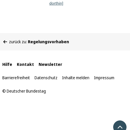
dorthin]
Sie
zurück zu:
Regelungsvorhaben
befinden
sich
hier:
Interne
Hilfe
Kontakt
Newsletter
Links
Barrierefreiheit
Datenschutz
Inhalte melden
Impressum
© Deutscher Bundestag
Nach