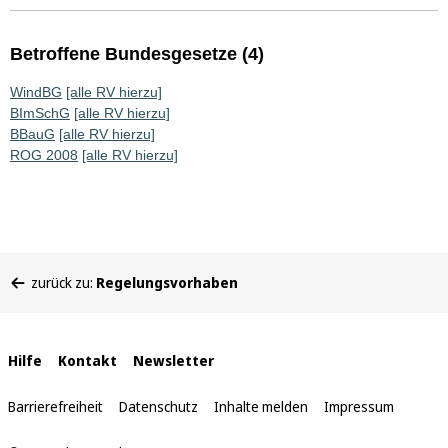
Betroffene Bundesgesetze (4)
WindBG
[alle RV hierzu]
BImSchG
[alle RV hierzu]
BBauG
[alle RV hierzu]
ROG 2008
[alle RV hierzu]
Sie
zurück zu:
Regelungsvorhaben
befinden
sich
hier:
Interne
Hilfe
Kontakt
Newsletter
Links
Barrierefreiheit
Datenschutz
Inhalte melden
Impressum