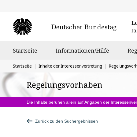
L
fü
Hauptnavigation
Startseite
Informationen/Hilfe
Reg
Sie
Startseite
Inhalte der Interessenvertretung
Regelungsvor
befinden
Regelungsvorhaben
sich
hier:
Die Inhalte beruhen allein auf Angaben der Interessenver
Zurück zu den Suchergebnissen