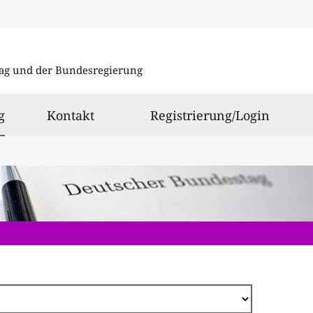
Direkt
zum
ag und der Bundesregierung
Inhalt
ausgewählt
g
Kontakt
Registrierung/Login