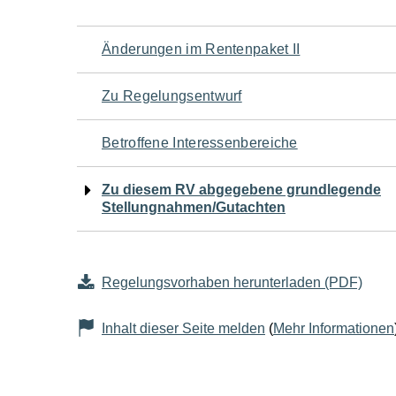
Navigation
Änderungen im Rentenpaket II
für
Zu Regelungsentwurf
den
Betroffene Interessenbereiche
Seiteninhalt
Zu diesem RV abgegebene grundlegende
Stellungnahmen/Gutachten
Regelungsvorhaben herunterladen (PDF)
Inhalt dieser Seite melden
(
Mehr Informationen