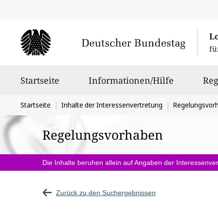
L
fü
Hauptnavigation
Startseite
Informationen/Hilfe
Reg
Sie
Startseite
Inhalte der Interessenvertretung
Regelungsvor
befinden
Regelungsvorhaben
sich
hier:
Die Inhalte beruhen allein auf Angaben der Interessenver
Zurück zu den Suchergebnissen