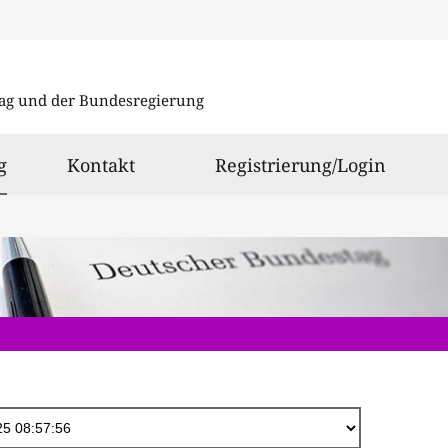
Direkt
zum
ag und der Bundesregierung
Inhalt
ausgewählt
g
Kontakt
Registrierung/Login