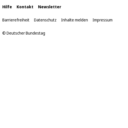
hier:
Interne
Hilfe
Kontakt
Newsletter
Links
Barrierefreiheit
Datenschutz
Inhalte melden
Impressum
© Deutscher Bundestag