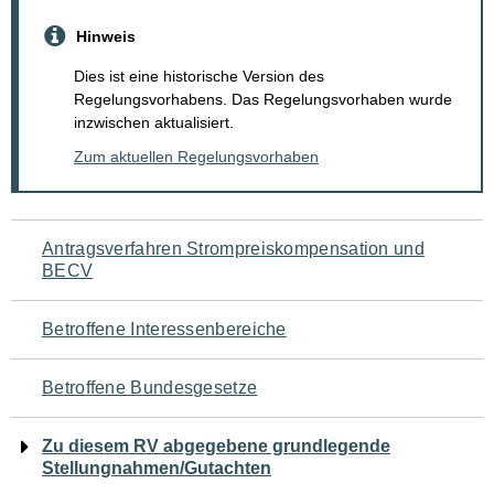
Hinweis
Dies ist eine historische Version des
Regelungsvorhabens. Das Regelungsvorhaben wurde
inzwischen aktualisiert.
Zum aktuellen Regelungsvorhaben
Navigation
Antragsverfahren Strompreiskompensation und
BECV
für
den
Betroffene Interessenbereiche
Seiteninhalt
Betroffene Bundesgesetze
Zu diesem RV abgegebene grundlegende
Stellungnahmen/Gutachten