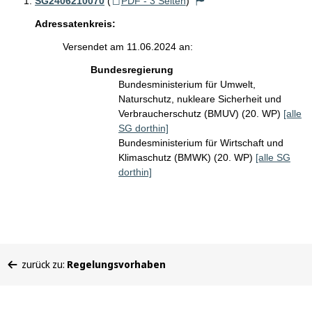
SG2406210070
(
PDF - 3 Seiten
)
Adressatenkreis:
Versendet am 11.06.2024 an:
Bundesregierung
Bundesministerium für Umwelt,
Naturschutz, nukleare Sicherheit und
Verbraucherschutz (BMUV) (20. WP)
[alle
SG dorthin]
Bundesministerium für Wirtschaft und
Klimaschutz (BMWK) (20. WP)
[alle SG
dorthin]
Sie
zurück zu:
Regelungsvorhaben
befinden
sich
hier: