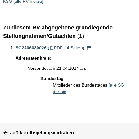
KSG
[alle RV hierzu]
Zu diesem RV abgegebene grundlegende
Stellungnahmen/Gutachten (1)
SG2406030026
(
PDF - 4 Seiten
)
Adressatenkreis:
Versendet am 21.04.2024 an:
Bundestag
Mitglieder des Bundestages
[alle SG
dorthin]
Sie
zurück zu:
Regelungsvorhaben
befinden