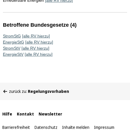
Erneuerbare Energien
[alle RV hierzu]
Betroffene Bundesgesetze (4)
StromStG
[alle RV hierzu]
EnergieStG
[alle RV hierzu]
StromStV
[alle RV hierzu]
EnergieStV
[alle RV hierzu]
Sie
zurück zu:
Regelungsvorhaben
befinden
sich
hier:
Interne
Hilfe
Kontakt
Newsletter
Links
Barrierefreiheit
Datenschutz
Inhalte melden
Impressum