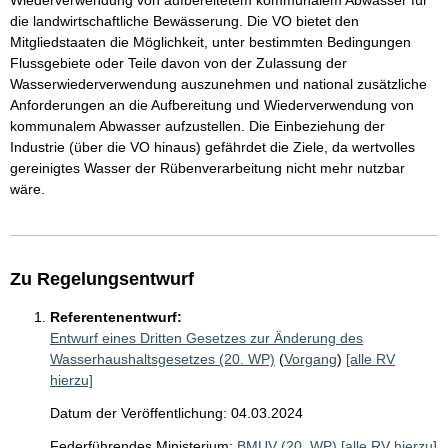
Wiederverwendung von aufbereitetem kommunalem Abwasser für
die landwirtschaftliche Bewässerung. Die VO bietet den
Mitgliedstaaten die Möglichkeit, unter bestimmten Bedingungen
Flussgebiete oder Teile davon von der Zulassung der
Wasserwiederverwendung auszunehmen und national zusätzliche
Anforderungen an die Aufbereitung und Wiederverwendung von
kommunalem Abwasser aufzustellen. Die Einbeziehung der
Industrie (über die VO hinaus) gefährdet die Ziele, da wertvolles
gereinigtes Wasser der Rübenverarbeitung nicht mehr nutzbar
wäre.
Zu Regelungsentwurf
Referentenentwurf:
Entwurf eines Dritten Gesetzes zur Änderung des
Wasserhaushaltsgesetzes (20. WP)
(
Vorgang
)
[alle RV
hierzu]
Datum der Veröffentlichung: 04.03.2024
Federführendes Ministerium:
BMUV (20. WP)
[alle RV hierzu]