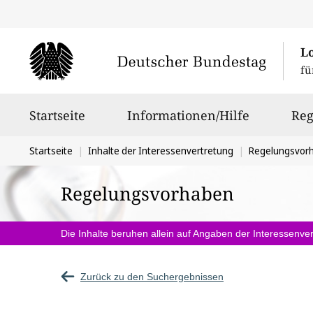
L
fü
Hauptnavigation
Startseite
Informationen/Hilfe
Reg
Sie
Startseite
Inhalte der Interessenvertretung
Regelungsvor
befinden
Regelungsvorhaben
sich
hier:
Die Inhalte beruhen allein auf Angaben der Interessenver
Zurück zu den Suchergebnissen