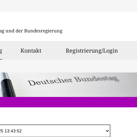
Direkt
zum
ag und der Bundesregierung
Inhalt
ausgewählt
g
Kontakt
Registrierung/Login