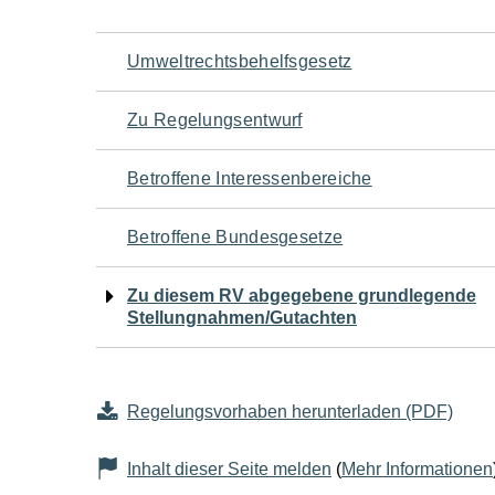
Navigation
Umweltrechtsbehelfsgesetz
für
Zu Regelungsentwurf
den
Betroffene Interessenbereiche
Seiteninhalt
Betroffene Bundesgesetze
Zu diesem RV abgegebene grundlegende
Stellungnahmen/Gutachten
Regelungsvorhaben herunterladen (PDF)
Inhalt dieser Seite melden
(
Mehr Informationen