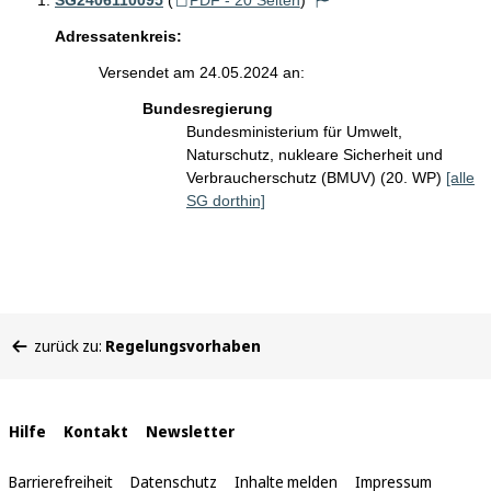
SG2406110095
(
PDF - 20 Seiten
)
Adressatenkreis:
Versendet am 24.05.2024 an:
Bundesregierung
Bundesministerium für Umwelt,
Naturschutz, nukleare Sicherheit und
Verbraucherschutz (BMUV) (20. WP)
[alle
SG dorthin]
Sie
zurück zu:
Regelungsvorhaben
befinden
sich
hier:
Interne
Hilfe
Kontakt
Newsletter
Links
Barrierefreiheit
Datenschutz
Inhalte melden
Impressum