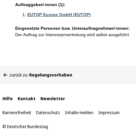
Auftraggeber/-innen (1):
EUTOP Europe GmbH (EUTOP)
Eingesetzte Personen bzw. Unterauftragnehmer/-innen:
Der Auftrag zur Interessenvertretung wird selbst ausgeführt
Sie
zurück zu:
Regelungsvorhaben
befinden
sich
hier:
Interne
Hilfe
Kontakt
Newsletter
Links
Barrierefreiheit
Datenschutz
Inhalte melden
Impressum
© Deutscher Bundestag