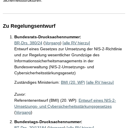
Sicherheitsstrukturen.
Zu Regelungsentwurf
Bundesrats-Drucksachennummer:
BR-Drs. 380/24
(
Vorgang
)
[alle RV hierzu]
Entwurf eines Gesetzes zur Umsetzung der NIS-2-Richtlinie
und zur Regelung wesentlicher Grundzüge des
Informationssicherheitsmanagements in der
Bundesverwaltung (NIS-2-Umsetzungs- und
Cybersicherheitsstärkungsgesetz)
Zuständiges Ministerium:
BMI (20. WP)
[alle RV hierzu]
Zuvor:
Referentenentwurf (BMI) (20. WP):
Entwurf eines NIS-2-
Umsetzungs- und Cybersicherheitsstärkungsgesetzes
(
Vorgang
)
Bundestags-Drucksachennummer:
BT-Drs. 20/13184
(
Vorgang
)
[alle RV hierzu]