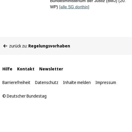
Bundesministerium der Justiz (BMJ) (20.
WP)
[alle SG dorthin]
Sie
zurück zu:
Regelungsvorhaben
befinden
sich
hier:
Interne
Hilfe
Kontakt
Newsletter
Links
Barrierefreiheit
Datenschutz
Inhalte melden
Impressum
© Deutscher Bundestag