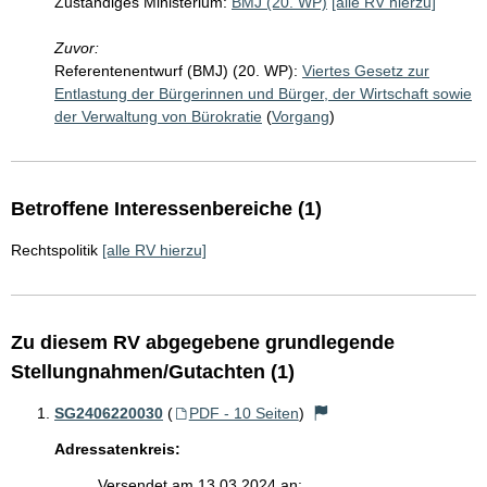
Zuständiges Ministerium:
BMJ (20. WP)
[alle RV hierzu]
Zuvor:
Referentenentwurf (BMJ) (20. WP):
Viertes Gesetz zur
Entlastung der Bürgerinnen und Bürger, der Wirtschaft sowie
der Verwaltung von Bürokratie
(
Vorgang
)
Betroffene Interessenbereiche (1)
Rechtspolitik
[alle RV hierzu]
Zu diesem RV abgegebene grundlegende
Stellungnahmen/Gutachten (1)
SG2406220030
(
PDF - 10 Seiten
)
Adressatenkreis:
Versendet am 13.03.2024 an: