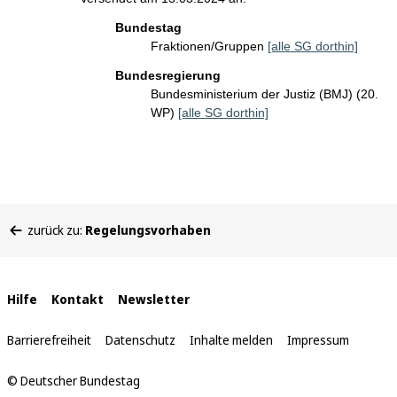
Bundestag
Fraktionen/Gruppen
[alle SG dorthin]
Bundesregierung
Bundesministerium der Justiz (BMJ) (20.
WP)
[alle SG dorthin]
Sie
zurück zu:
Regelungsvorhaben
befinden
sich
hier:
Interne
Hilfe
Kontakt
Newsletter
Links
Barrierefreiheit
Datenschutz
Inhalte melden
Impressum
© Deutscher Bundestag