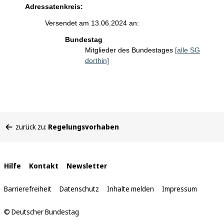
Adressatenkreis:
Versendet am 13.06.2024 an:
Bundestag
Mitglieder des Bundestages
[alle SG
dorthin]
Sie
zurück zu:
Regelungsvorhaben
befinden
sich
hier:
Interne
Hilfe
Kontakt
Newsletter
Links
Barrierefreiheit
Datenschutz
Inhalte melden
Impressum
© Deutscher Bundestag