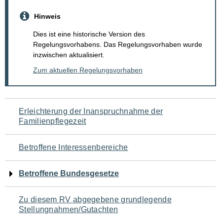
Hinweis
Dies ist eine historische Version des
Regelungsvorhabens. Das Regelungsvorhaben wurde
inzwischen aktualisiert.
Zum aktuellen Regelungsvorhaben
Navigation
Erleichterung der Inanspruchnahme der
Familienpflegezeit
für
den
Betroffene Interessenbereiche
Seiteninhalt
Betroffene Bundesgesetze
Zu diesem RV abgegebene grundlegende
Stellungnahmen/Gutachten