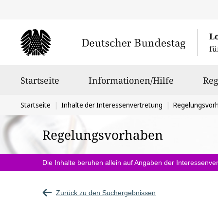
L
fü
Hauptnavigation
Startseite
Informationen/Hilfe
Reg
Sie
Startseite
Inhalte der Interessenvertretung
Regelungsvor
befinden
Regelungsvorhaben
sich
hier:
Die Inhalte beruhen allein auf Angaben der Interessenver
Zurück zu den Suchergebnissen