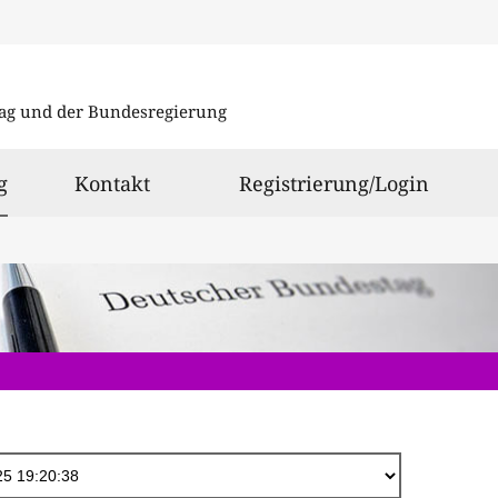
Direkt
zum
ag und der Bundesregierung
Inhalt
ausgewählt
g
Kontakt
Registrierung/Login