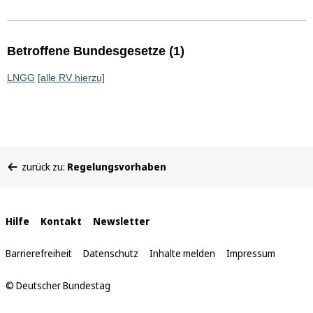
Betroffene Bundesgesetze (1)
LNGG
[alle RV hierzu]
Sie
zurück zu:
Regelungsvorhaben
befinden
sich
hier:
Interne
Hilfe
Kontakt
Newsletter
Links
Barrierefreiheit
Datenschutz
Inhalte melden
Impressum
© Deutscher Bundestag