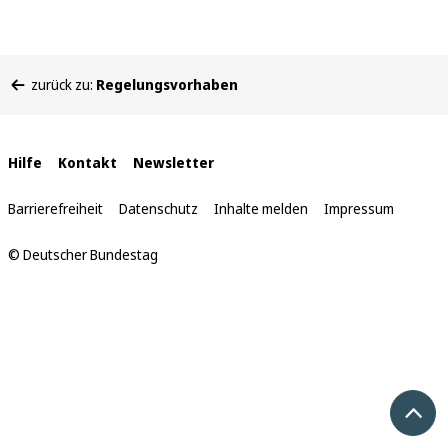
Sie
zurück zu:
Regelungsvorhaben
befinden
sich
hier:
Interne
Hilfe
Kontakt
Newsletter
Links
Barrierefreiheit
Datenschutz
Inhalte melden
Impressum
© Deutscher Bundestag
Nach