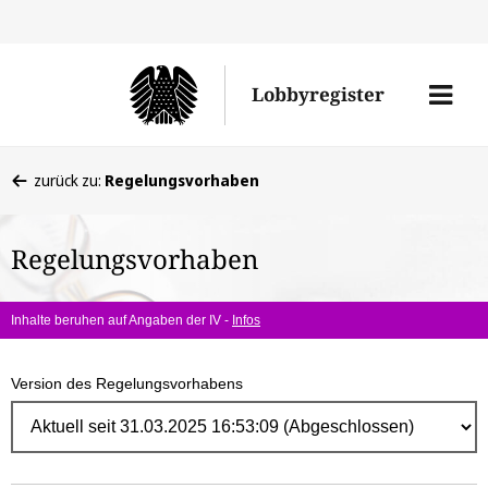
Direk
zum
Men
Lobbyregister
Inhal
öffne
Sie
zurück zu:
Regelungsvorhaben
befinden
sich
Regelungsvorhaben
hier:
Inhalte beruhen auf Angaben der IV -
Infos
Version des Regelungsvorhabens