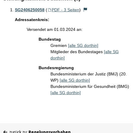
SG2406250058
(
PDF - 3 Seiten
)
Adressatenkreis:
Versendet am 01.03.2024 an:
Bundestag
Gremien
[alle SG dorthin]
Mitglieder des Bundestages
[alle SG
dorthin]
Bundesregierung
Bundesministerium der Justiz (BMJ) (20.
WP)
[alle SG dorthin]
Bundesministerium für Gesundheit (BMG)
[alle SG dorthin]
Sie
zurück zu:
Regelungsvorhaben