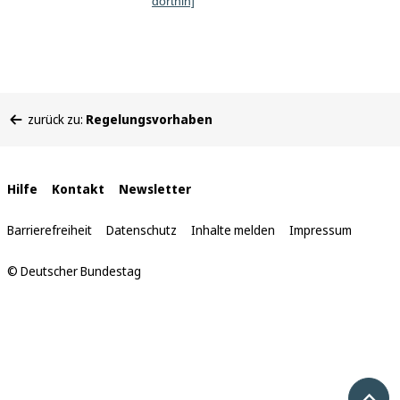
dorthin]
Sie
zurück zu:
Regelungsvorhaben
befinden
sich
hier:
Interne
Hilfe
Kontakt
Newsletter
Links
Barrierefreiheit
Datenschutz
Inhalte melden
Impressum
© Deutscher Bundestag
Nach