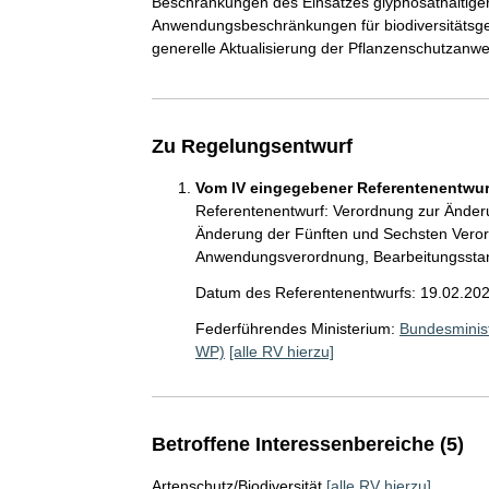
Beschränkungen des Einsatzes glyphosathaltige
Anwendungsbeschränkungen für biodiversitätsge
generelle Aktualisierung der Pflanzenschutzan
Zu Regelungsentwurf
Vom IV eingegebener Referentenentwurf
Referentenentwurf: Verordnung zur Ände
Änderung der Fünften und Sechsten Veror
Anwendungsverordnung, Bearbeitungssta
Datum des Referentenentwurfs: 19.02.20
Federführendes Ministerium:
Bundesminist
WP)
[alle RV hierzu]
Betroffene Interessenbereiche (5)
Artenschutz/Biodiversität
[alle RV hierzu]