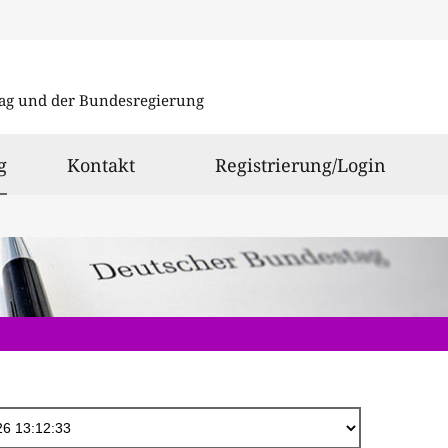
Direkt
zum
ag und der Bundesregierung
Inhalt
ausgewählt
g
Kontakt
Registrierung/Login