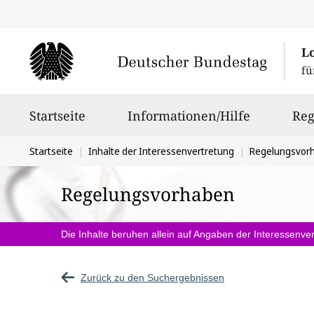
L
fü
Hauptnavigation
Startseite
Informationen/Hilfe
Reg
Sie
Startseite
Inhalte der Interessenvertretung
Regelungsvor
befinden
Regelungsvorhaben
sich
hier:
Die Inhalte beruhen allein auf Angaben der Interessenver
Zurück zu den Suchergebnissen