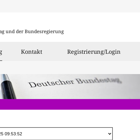
Direkt
zum
ag und der Bundesregierung
Inhalt
ausgewählt
g
Kontakt
Registrierung/Login