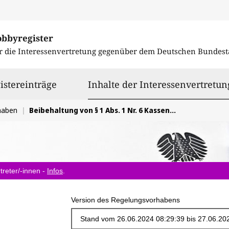
obbyregister
r die Interessenvertretung gegenüber dem
Deutschen Bundest
istereinträge
Inhalte der Interessenvertretun
haben
Beibehaltung von § 1 Abs. 1 Nr. 6 KassenSichV + Erleichterung der Prüfung von Fiskaldaten
treter/-innen -
Infos
.
Version des Regelungsvorhabens