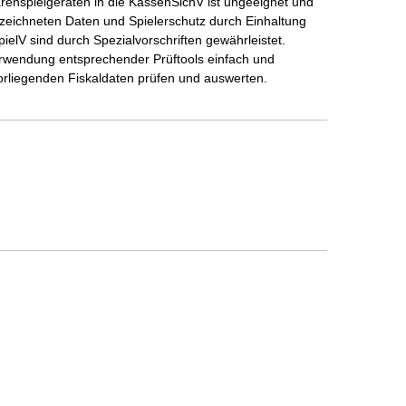
renspielgeräten in die KassenSichV ist ungeeignet und
gezeichneten Daten und Spielerschutz durch Einhaltung
elV sind durch Spezialvorschriften gewährleistet.
rwendung entsprechender Prüftools einfach und
vorliegenden Fiskaldaten prüfen und auswerten.