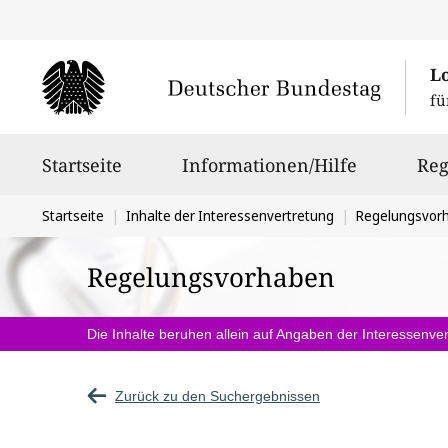
L
fü
Hauptnavigation
Startseite
Informationen/Hilfe
Reg
Sie
Startseite
Inhalte der Interessenvertretung
Regelungsvor
befinden
Regelungsvorhaben
sich
hier:
Die Inhalte beruhen allein auf Angaben der Interessenver
Zurück zu den Suchergebnissen