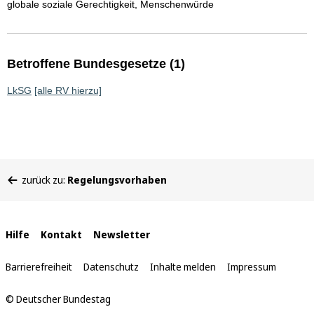
globale soziale Gerechtigkeit, Menschenwürde
Betroffene Bundesgesetze (1)
LkSG
[alle RV hierzu]
Sie
zurück zu:
Regelungsvorhaben
befinden
sich
hier:
Interne
Hilfe
Kontakt
Newsletter
Links
Barrierefreiheit
Datenschutz
Inhalte melden
Impressum
© Deutscher Bundestag