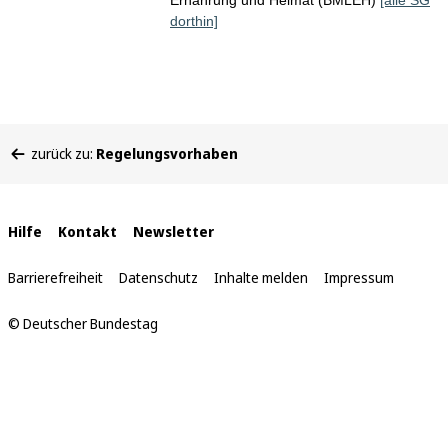
Ernährung und Heimat (BMLEH)
[alle SG
dorthin]
Sie
zurück zu:
Regelungsvorhaben
befinden
sich
hier:
Interne
Hilfe
Kontakt
Newsletter
Links
Barrierefreiheit
Datenschutz
Inhalte melden
Impressum
© Deutscher Bundestag