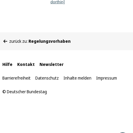
dorthin]
Sie
zurück zu:
Regelungsvorhaben
befinden
sich
hier:
Interne
Hilfe
Kontakt
Newsletter
Links
Barrierefreiheit
Datenschutz
Inhalte melden
Impressum
© Deutscher Bundestag