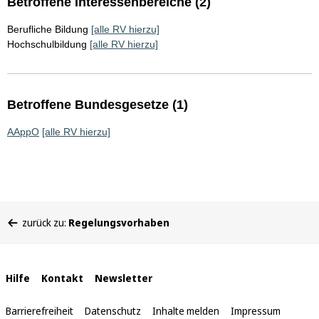
Betroffene Interessenbereiche (2)
Berufliche Bildung
[alle RV hierzu]
Hochschulbildung
[alle RV hierzu]
Betroffene Bundesgesetze (1)
AAppO
[alle RV hierzu]
Sie
zurück zu:
Regelungsvorhaben
befinden
sich
hier:
Interne
Hilfe
Kontakt
Newsletter
Links
Barrierefreiheit
Datenschutz
Inhalte melden
Impressum