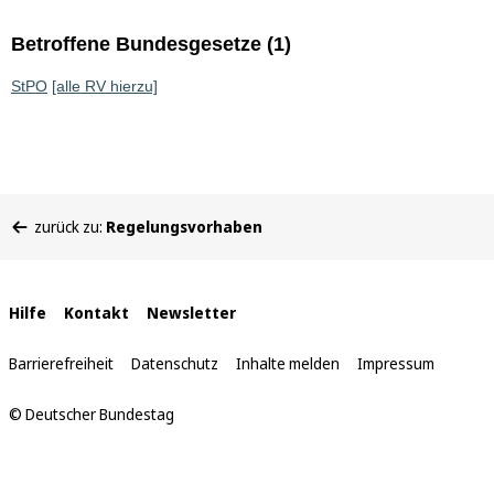
Betroffene Bundesgesetze (1)
StPO
[alle RV hierzu]
Sie
zurück zu:
Regelungsvorhaben
befinden
sich
hier:
Interne
Hilfe
Kontakt
Newsletter
Links
Barrierefreiheit
Datenschutz
Inhalte melden
Impressum
© Deutscher Bundestag